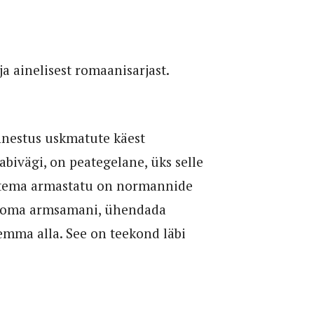
a ainelisest romaanisarjast.
õnnestus uskmatute käest
bivägi, on peategelane, üks selle
ja tema armastatu on normannide
da oma armsamani, ühendada
emma alla. See on teekond läbi