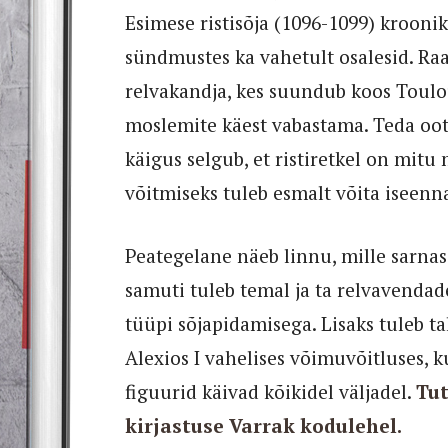
Esimese ristisõja (1096-1099) kroonik
sündmustes ka vahetult osalesid. R
relvakandja, kes suundub koos Toulou
moslemite käest vabastama. Teda oot
käigus selgub, et ristiretkel on mitu
võitmiseks tuleb esmalt võita iseenna
Peategelane näeb linnu, mille sarnas
samuti tuleb temal ja ta relvavendade
tüüpi sõjapidamisega. Lisaks tuleb t
Alexios I vahelises võimuvõitluses, ku
figuurid käivad kõikidel väljadel.
Tu
kirjastuse Varrak kodulehel.