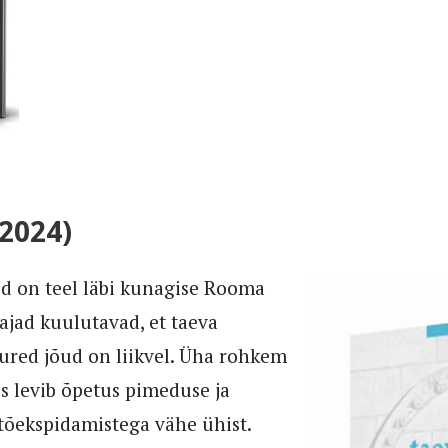
2024)
id on teel läbi kunagise Rooma
ajad kuulutavad, et taeva
uured jõud on liikvel. Üha rohkem
s levib õpetus pimeduse ja
u tõekspidamistega vähe ühist.