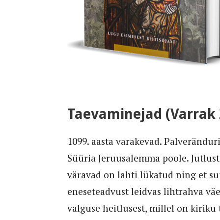
Taevaminejad (Varrak 
1099. aasta varakevad. Palverändur
Süüria Jeruusalemma poole. Jutlust
väravad on lahti lükatud ning et s
eneseteadvust leidvas lihtrahva väe
valguse heitlusest, millel on kirik