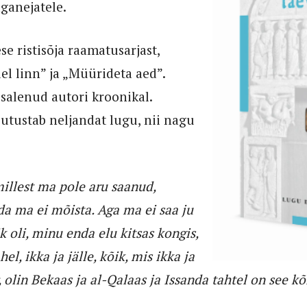
aganejatele.
e ristisõja raamatusarjast,
el linn” ja „Müürideta aed”.
salenud autori kroonikal.
 jutustab neljandat lugu, nii nagu
millest ma pole aru saanud,
da ma ei mõista. Aga ma ei saa ju
k oli, minu enda elu kitsas kongis,
l, ikka ja jälle, kõik, mis ikka ja
, olin Bekaas ja al-Qalaas ja Issanda tahtel on see k