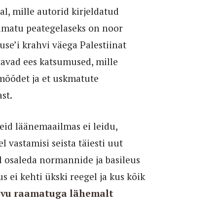
al, mille autorid kirjeldatud
aamatu peategelaseks on noor
se’i krahvi väega Palestiinat
avad ees katsumused, mille
 mõõdet ja et uskmatute
st.
eid läänemaailmas ei leidu,
l vastamisi seista täiesti uut
al osaleda normannide ja basileus
s ei kehti ükski reegel ja kus kõik
tvu raamatuga lähemalt