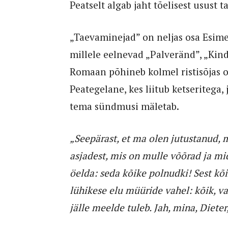
Peatselt algab jaht tõelisest usust t
„Taevaminejad” on neljas osa Esimes
millele eelnevad „Palveränd”, „Kind
Romaan põhineb kolmel ristisõjas o
Peategelane, kes liitub ketseritega,
tema sündmusi mäletab.
„Seepärast, et ma olen jutustanud, 
asjadest, mis on mulle võõrad ja mi
öelda: seda kõike polnudki! Sest kõi
lühikese elu müüride vahel: kõik, vahe
jälle meelde tuleb. Jah, mina, Dieter