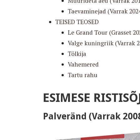
Müürideta aed (Varrak 20
Taevaminejad (Varrak 202
TEISED TEOSED
Le Grand Tour (Grasset 20
Valge kuningriik (Varrak 
Tõlkija
Vahemered
Tartu rahu
ESIMESE RISTISÕ
Palveränd (Varrak 200