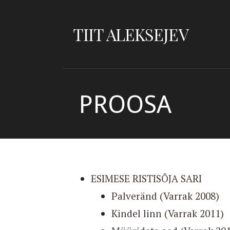
Skip
to
TIIT ALEKSEJEV
content
PROOSA
ESIMESE RISTISÕJA SARI
Palveränd (Varrak 2008)
Kindel linn (Varrak 2011)