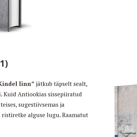
1)
Kindel linn”
jätkub täpselt sealt,
i. Kuid Antiookias sissepiiratud
 teises, sugestiivsemas ja
 ristiretke alguse lugu. Raamatut