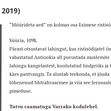
 2019)
“Müürideta aed” on kolmas osa Esimese ristisõj
Süüria, 1098.
Pärast otsustavat lahingut, kus ristisõdijatel 
vabastatud Antiookia all purustada moslemite a
lahingu kangelastest, kuulutatud lindpriiks 
käes pantvangis. Ta alustab teekonda, et jõu
lõhenenud lihtrahvaarmee ja viia see Jeruusal
pimeduse.
Tutvu raamatuga Varraku kodulehel.