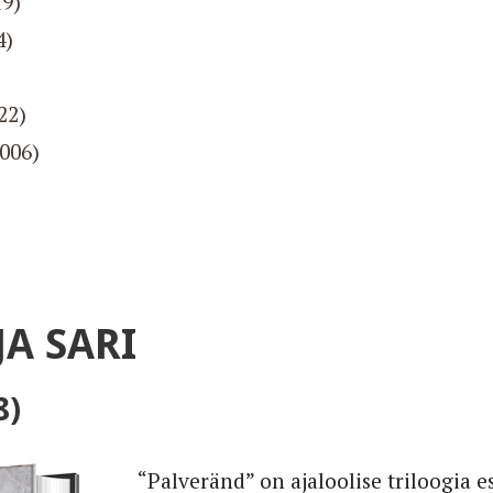
19)
4)
22)
2006)
JA SARI
8)
“Palveränd” on ajaloolise triloogia 